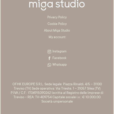
Acetate &
Titanium
Titanium
Privacy Policy
Miga Studio
Cookie Policy
Find Us
About Miga Studio
About Miga Studio
My account
Contact
Shipping & Returns
Instagram
Facebook
Whatsapp
OFHK EUROPE S.R.L. Sede legale: Piazza Rinaldi, 4/5 – 31100
Treviso (TV) Sede operativa: Via Trieste, 1 – 31057 Silea (TV)
P.IVA / C.F.: IT04915090262 Iscritta al Registro delle Imprese di
Treviso – REA: TV-409754 Capitale sociale i.v.: € 10.000,00
Società unipersonale