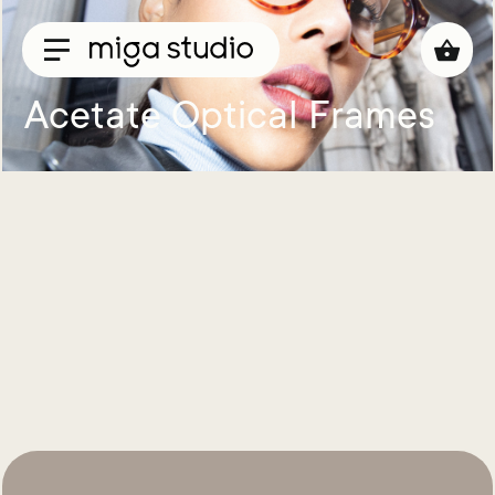
Acetate Optical Frames
Collections
Titan
Taisho
Sunglasses
Optical
Material
Acetate
Titanium
Sun
Material