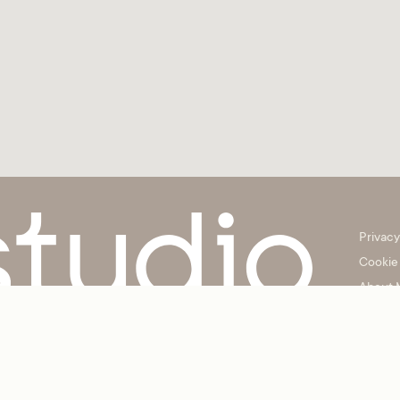
Privacy
Cookie 
About 
My acc
 (TV) Sede operativa: Via Trieste, 1 – 31057 Silea (TV) P.IVA / C.F.: IT049150
Capitale sociale i.v.: € 10.000,00 Società unipersonale