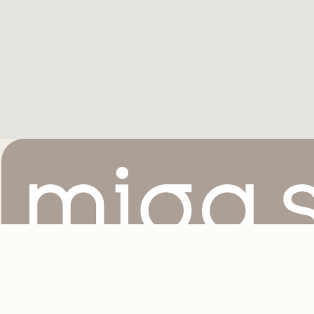
OFHK EUROPE S.R.L. Sede legale: Piazza Rinaldi, 4/5 – 31100 Treviso