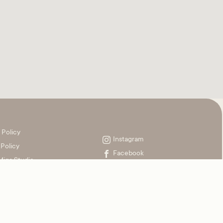
 Policy
Instagram
Policy
Facebook
Miga Studio
Whatsapp
ount
90262 Iscritta al Registro delle Imprese di Treviso – REA: TV-409754