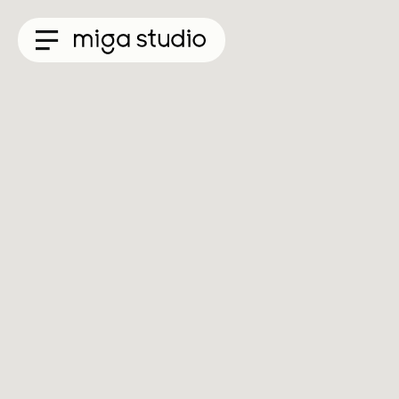
Collections
Titan
Taisho
Sunglasses
Optical
Material
Acetate
Titanium
Sun
Material
Acetate
&
Titanium
Titanium
Miga