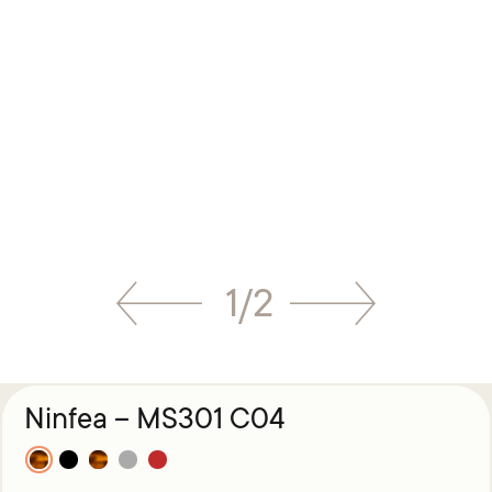
1
/
2
Ninfea – MS301 C04